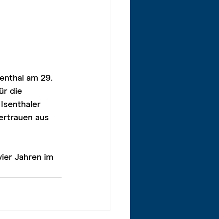
nthal am 29. 
r die  
Isenthaler 
rtrauen aus 
ier Jahren im 